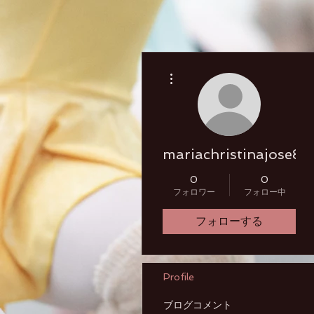
その他
mariachristinajose8
0
0
フォロワー
フォロー中
フォローする
Profile
ブログコメント