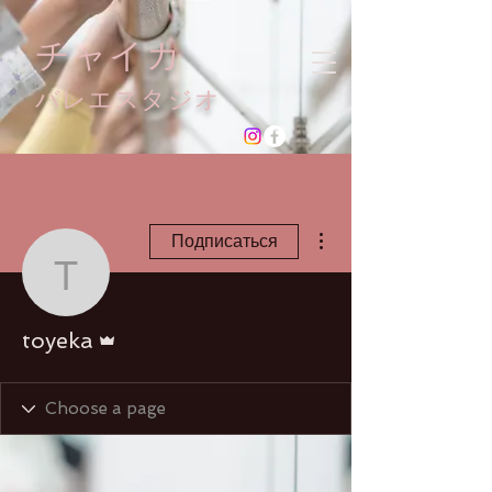
チャイカ
​バレエスタジオ
Другие действия
Подписаться
toyeka
Админ
toyeka