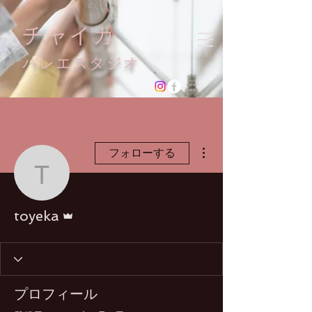
チャイカ
​バレエスタジオ
その他
フォローする
toyeka
管理者
toyeka
プロフィール