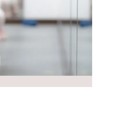
​Follow Chaica