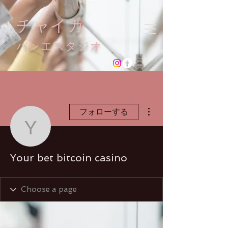
チャイカ
​バレエスタジオ
その他
フォローする
Your bet bitcoin casino
Your bet bitcoin casino