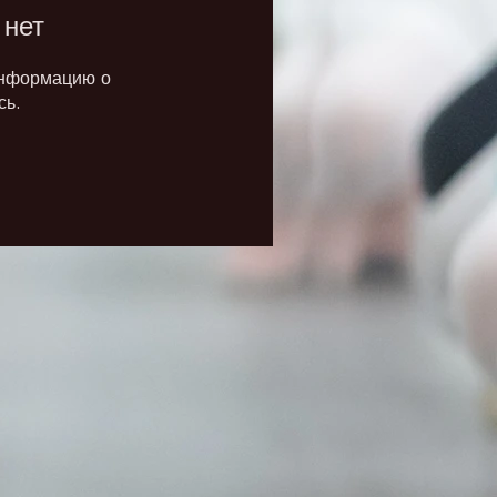
 нет
информацию о
сь.