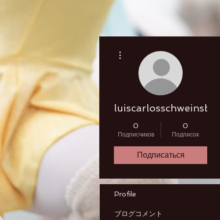
Другие действия
luiscarlosschweinsbe
0
0
Подписчиков
Подписок
Подписаться
Profile
ブログコメント