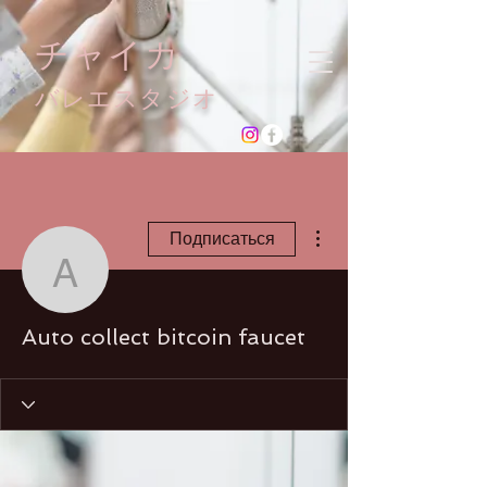
チャイカ
​バレエスタジオ
Другие действия
Подписаться
Auto collect bitcoin fauc
Auto collect bitcoin faucet