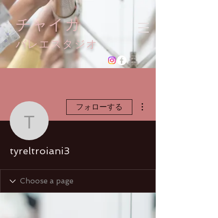
チャイカ
​バレエスタジオ
その他
フォローする
tyreltroiani3
tyreltroiani3