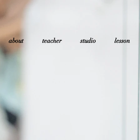
about
teacher
studio
lesson